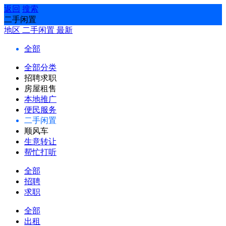
返回
搜索
二手闲置
地区
二手闲置
最新
全部
全部分类
招聘求职
房屋租售
本地推广
便民服务
二手闲置
顺风车
生意转让
帮忙打听
全部
招聘
求职
全部
出租