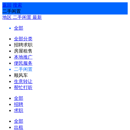
返回
搜索
二手闲置
地区
二手闲置
最新
全部
全部分类
招聘求职
房屋租售
本地推广
便民服务
二手闲置
顺风车
生意转让
帮忙打听
全部
招聘
求职
全部
出租