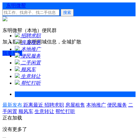
东明微帮
搜索
东明微帮（本地）便民群
招聘求职
加入群聊，东明同城信息，全城扩散
房屋租售
本地推广
我要加群
便民服务
二手闲置
顺风车
生意转让
帮忙打听
最新发布
距离最近
招聘求职
房屋租售
本地推广
便民服务
二
手闲置
顺风车
生意转让
帮忙打听
正在加载
没有更多了