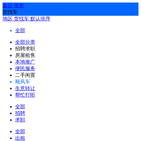
返回
搜索
货找车
地区
货找车
默认排序
全部
全部分类
招聘求职
房屋租售
本地推广
便民服务
二手闲置
顺风车
生意转让
帮忙打听
全部
招聘
求职
全部
出租