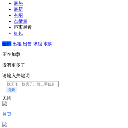
最热
最新
有图
点赞量
距离最近
红包
全部
出租
出售
求租
求购
正在加载
没有更多了
请输入关键词
搜索
关闭
首页