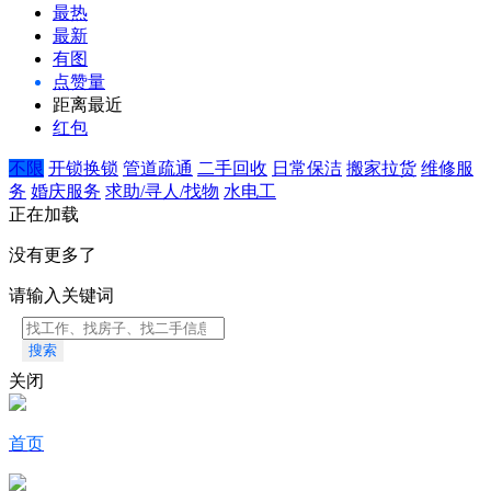
最热
最新
有图
点赞量
距离最近
红包
不限
开锁换锁
管道疏通
二手回收
日常保洁
搬家拉货
维修服
务
婚庆服务
求助/寻人/找物
水电工
正在加载
没有更多了
请输入关键词
搜索
关闭
首页