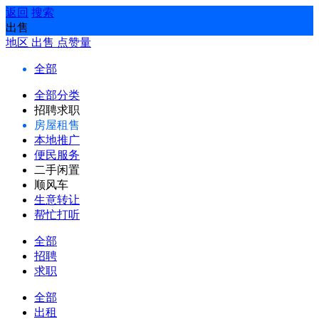
返回
搜索
出售
地区
出售
点赞量
全部
全部分类
招聘求职
房屋租售
本地推广
便民服务
二手闲置
顺风车
生意转让
帮忙打听
全部
招聘
求职
全部
出租